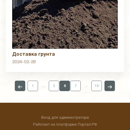
Доставка грунта
2024-02-28
...
...
1
5
6
7
16
Вход для администратора
Работает на платформе
Портал.РФ