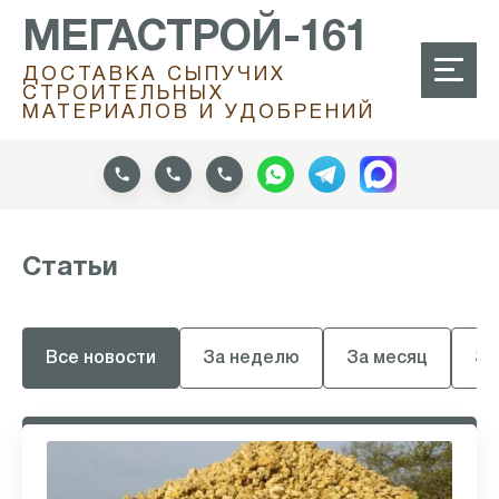
МЕГАСТРОЙ-161
ДОСТАВКА СЫПУЧИХ
СТРОИТЕЛЬНЫХ
МАТЕРИАЛОВ И УДОБРЕНИЙ
Статьи
Все новости
За неделю
За месяц
За