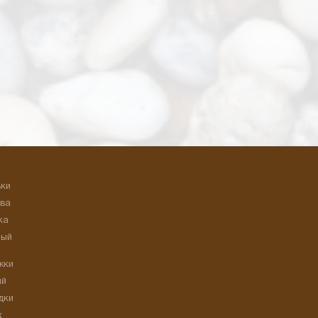
ьки
ева
ка
ный
жки
ый
дки
к