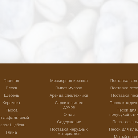
Главная
Мраморная крошка
Поставка гал
Песок
Вывоз мусора
Поставка отс
Щебень
Аренда спецтехники
Поставка пес
Керамзит
Строительство
Песок кладоч
домов
Тырса
Песок для
О нас
полусухой стя
л асфальтовый
Содержание
Песок сеянн
есок Щебень
Поставка нерудных
Песок для кла
Глина
материалов
Мытый песо