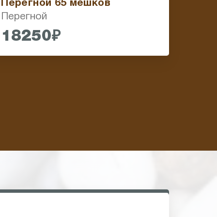
Перегной 65 мешков
Перегной
18250₽