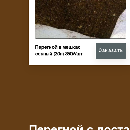
Перегной в мешках
Заказать
сеяный (30л) 350₽/шт