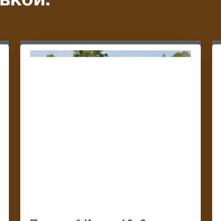
вкой: