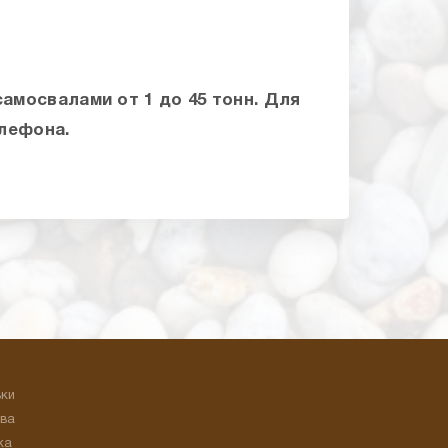
самосвалами от 1 до 45 тонн. Для
елефона.
ьки
ева
ка