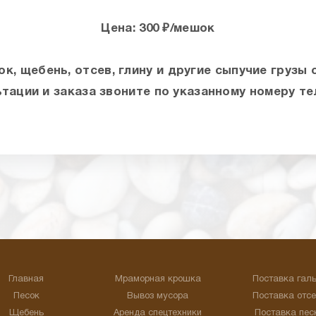
Цена: 300 ₽/мешок
к, щебень, отсев, глину и другие сыпучие грузы 
тации и заказа звоните по указанному номеру т
Главная
Мраморная крошка
Поставка гал
Песок
Вывоз мусора
Поставка отс
Щебень
Аренда спецтехники
Поставка пес