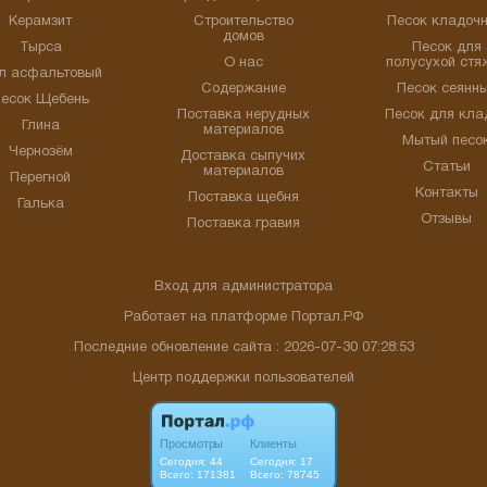
Керамзит
Строительство
Песок кладоч
домов
Тырса
Песок для
О нас
полусухой стя
л асфальтовый
Содержание
Песок сеянн
есок Щебень
Поставка нерудных
Песок для кла
Глина
материалов
Мытый песо
Чернозём
Доставка сыпучих
Статьи
материалов
Перегной
Контакты
Поставка щебня
Галька
Отзывы
Поставка гравия
Вход для администратора
Работает на платформе
Портал.РФ
Последние обновление сайта
: 2026-07-30 07:28:53
Центр поддержки пользователей