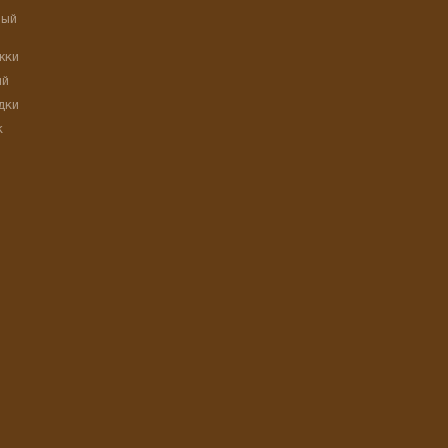
ный
жки
ый
дки
к